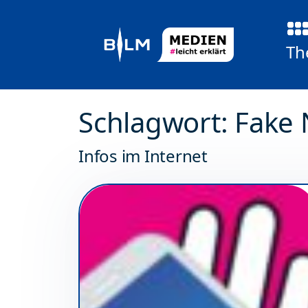
Weiter zum Inhalt
Weiter zum Fuß der Seite
Th
Schlagwort:
Fake
Infos im Internet