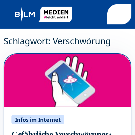
Weiter zum Inhalt
Weiter zum Fuß der Seite
Me
Schlagwort:
Verschwörung
Infos im Internet
Gefährliche Verschwörungs·