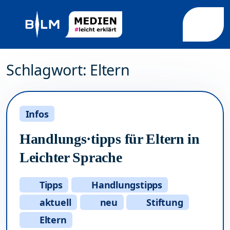
Weiter zum Inhalt
Weiter zum Fuß der Seite
Me
Schlagwort:
Eltern
Infos
Handlungs·tipps für Eltern in
Leichter Sprache
Tipps
Handlungstipps
aktuell
neu
Stiftung
Eltern