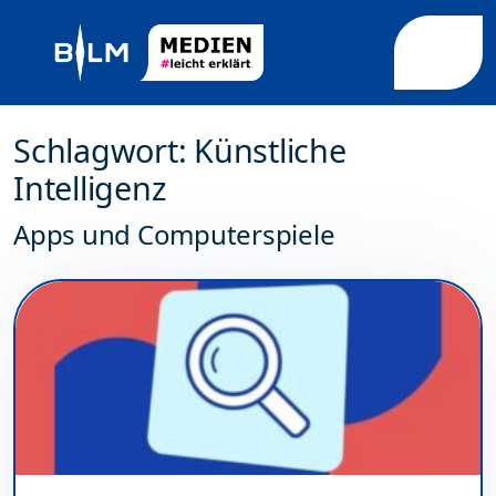
Weiter zum Inhalt
Weiter zum Fuß der Seite
Me
Schlagwort:
Künstliche
Intelligenz
Apps und Computerspiele