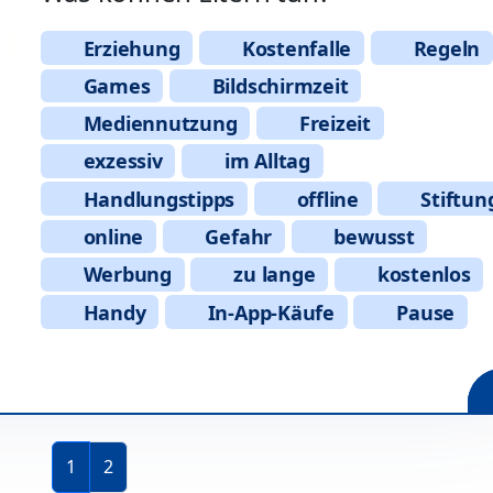
Erziehung
Kostenfalle
Regeln
Games
Bildschirmzeit
Mediennutzung
Freizeit
exzessiv
im Alltag
Handlungstipps
offline
Stiftun
online
Gefahr
bewusst
Werbung
zu lange
kostenlos
Handy
In-App-Käufe
Pause
Aktuelle Seite
Seite
1
2