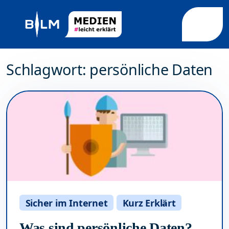
Weiter zum Inhalt
Weiter zum Fuß der Seite
Me
Schlagwort:
persönliche Daten
Sicher im Internet
Kurz Erklärt
Was sind persönliche Daten?