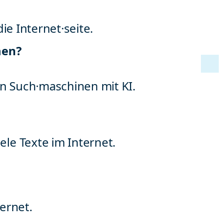
ie Internet·seite.
nen?
 Such·maschinen mit KI.
e Texte im Internet.
ernet.