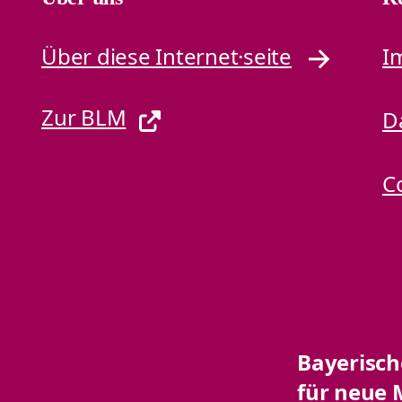
Über diese Internet·seite
I
Zur BLM
D
C
Bayerisc
für neue 