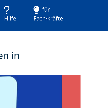
für
Hilfe
Fach·kräfte
n in