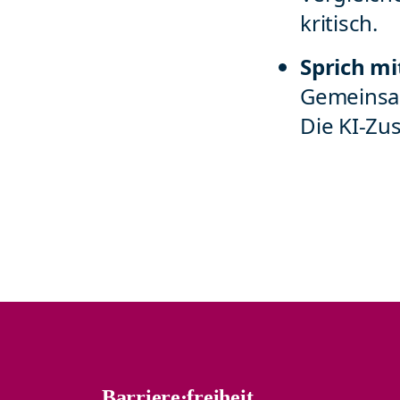
kritisch.
Sprich m
Gemeinsam
Die KI-Zu
Barriere·freiheit