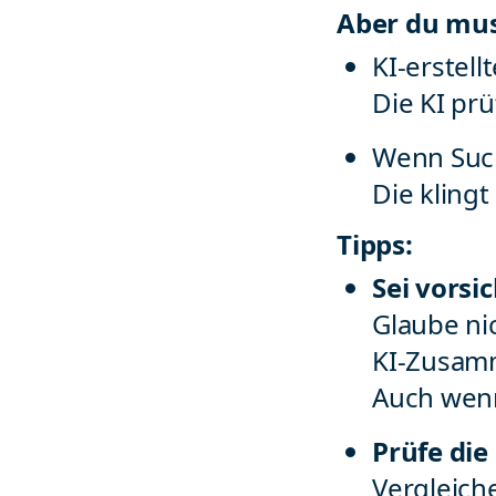
Aber du mus
KI-erstel
Die KI prü
Wenn Such
Die klingt
Tipps:
Sei vors
Glaube ni
KI-Zusam
Auch wenn
Prüfe di
Vergleich