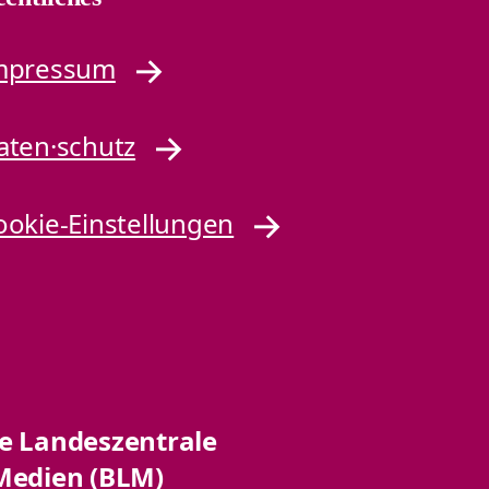
mpressum
aten·schutz
ookie-Einstellungen
he Landeszentrale
Medien (BLM)