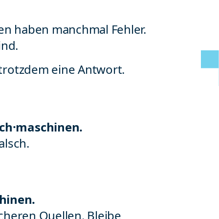
en haben manchmal Fehler.
ind.
trotzdem eine Antwort.
uch·maschinen.
alsch.
hinen.
cheren Quellen. Bleibe